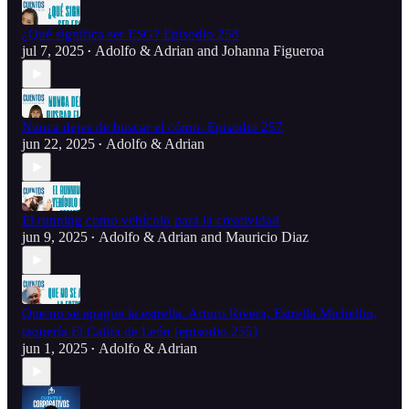
¿Qué significa ser ESG? Episodio 258
jul 7, 2025
Adolfo & Adrian
and
Johanna Figueroa
•
Nunca dejes de buscar el cómo. Episodio 257
jun 22, 2025
Adolfo & Adrian
•
El running como vehículo para la creatividad
jun 9, 2025
Adolfo & Adrian
and
Mauricio Diaz
•
Que no se apague la estrella. Arturo Rivera, Estrella Michellin,
taquería El Califa de León [episodio 255]
jun 1, 2025
Adolfo & Adrian
•