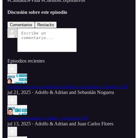
#CalidadDeVida #CuentosCorporativos
Discusión sobre este episodio
Comentarios
Restacks
Episodios recientes
El unicornio que transforma ladrillos en liquidez. Episodio 260
jul 21, 2025
Adolfo & Adrian
and
Sebastián Noguera
•
Cómo reinventar el crédito - Episodio 259
jul 13, 2025
Adolfo & Adrian
and
Juan Carlos Flores
•