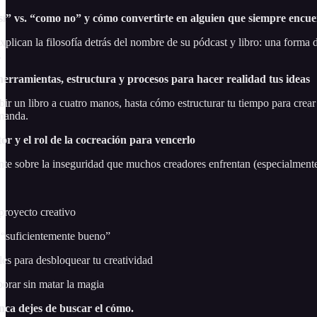
í” vs. “como no” y cómo convertirte en alguien que siempre encue
xplican la filosofía detrás del nombre de su pódcast y libro: una forma
.
herramientas, estructura y procesos para hacer realidad tus ideas
r un libro a cuatro manos, hasta cómo estructurar tu tiempo para crear 
emanda.
or y el rol de la cocreación para vencerlo
te sobre la inseguridad que muchos creadores enfrentan (especialmente
proyecto creativo
 “suficientemente bueno”
es para desbloquear tu creatividad
borar sin matar la magia
nca dejes de buscar el cómo.