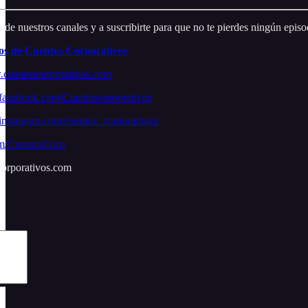
 de nuestros canales y a suscribirte para que no te pierdes ningún episo
s de Cuentos Corporativos
cuentoscorporativos.com
facebook.com/Cuentoscorporativos
instagram.com/cuentos_corporativos/
com/CuentosCorp
orporativos.com