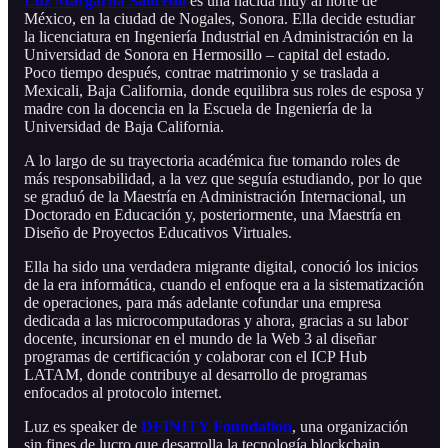
Luz Margarita Saucedo
es una nacida muy al norte de
México, en la ciudad de Nogales, Sonora. Ella decide estudiar
la licenciatura en Ingeniería Industrial en Administración en la
Universidad de Sonora en Hermosillo – capital del estado.
Poco tiempo después, contrae matrimonio y se traslada a
Mexicali, Baja California, donde equilibra sus roles de esposa y
madre con la docencia en la Escuela de Ingeniería de la
Universidad de Baja California.
A lo largo de su trayectoria académica fue tomando roles de
más responsabilidad, a la vez que seguía estudiando, por lo que
se graduó de la Maestría en Administración Internacional, un
Doctorado en Educación y, posteriormente, una Maestría en
Diseño de Proyectos Educativos Virtuales.
Ella ha sido una verdadera migrante digital, conoció los inicios
de la era informática, cuando el enfoque era a la sistematización
de operaciones, para más adelante cofundar una empresa
dedicada a las microcomputadoras y ahora, gracias a su labor
docente, incursionar en el mundo de la Web 3 al diseñar
programas de certificación y colaborar con el ICP Hub
LATAM, donde contribuye al desarrollo de programas
enfocados al protocolo internet.
Luz es speaker de
DFINITY Foundation
, una organización
sin fines de lucro que desarrolla la tecnología blockchain