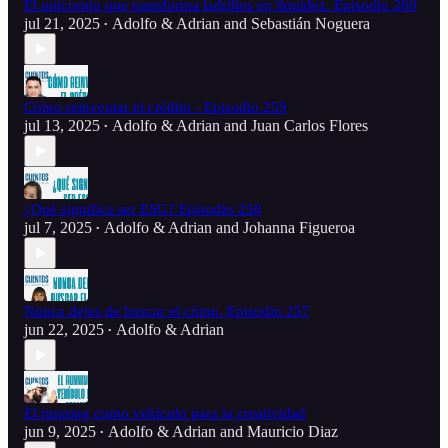
El unicornio que transforma ladrillos en liquidez. Episodio 260
jul 21, 2025
Adolfo & Adrian
and
Sebastián Noguera
•
Cómo reinventar el crédito - Episodio 259
jul 13, 2025
Adolfo & Adrian
and
Juan Carlos Flores
•
¿Qué significa ser ESG? Episodio 258
jul 7, 2025
Adolfo & Adrian
and
Johanna Figueroa
•
Nunca dejes de buscar el cómo. Episodio 257
jun 22, 2025
Adolfo & Adrian
•
El running como vehículo para la creatividad
jun 9, 2025
Adolfo & Adrian
and
Mauricio Diaz
•