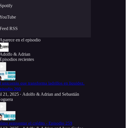
Spotify
YouTube
Feed RSS
Aparece en el episodio
Adolfo & Adrian
Episodios recientes
l unicornio que transforma ladrillos en liquidez.
pisodio 260
ul 21, 2025
Adolfo & Adrian
and
Sebastián
•
oguera
ómo reinventar el crédito - Episodio 259