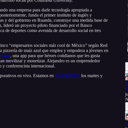
esarrollo social por Columbia University.
ando una empresa para darle tecnología apropiada a
steriormente, funda el primer instituto de inglés y
esas y del gobierno en Ruanda, construye una medida base de
, lideró un proyecto piloto financiado por el Banco
ca de deportes como avenida de desarrollo social en tres
cinco “empresarios sociales más cool de México” según Red
ria pizzería de maíz azul que emplea y empodera a jóvenes en
rang
, una app para que héroes cotidianos que les gusta
edan movilizar y monetizar. Alejandro es un emprendedor
ro y conferencista internacional.
porativos en vivo. Estamos en
RADIOMEX
los martes y
E
E
j
N
C