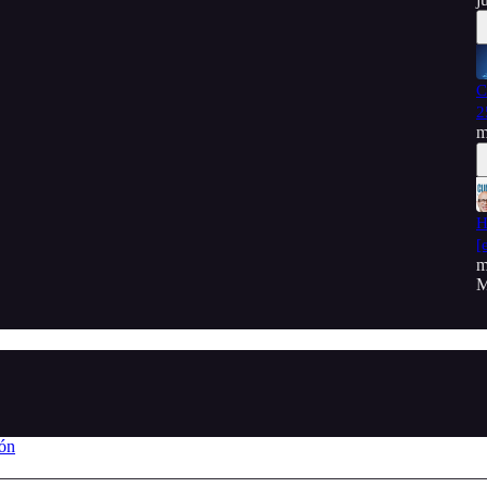
C
2
m
H
[
m
M
ión