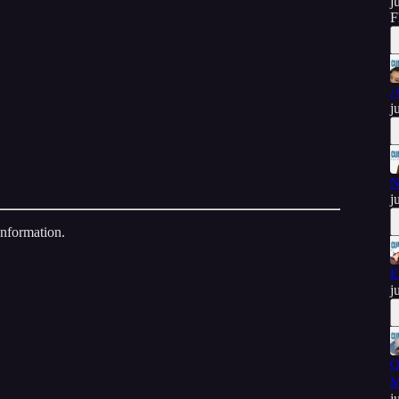
j
F
¿
j
N
j
information.
E
j
Q
M
j