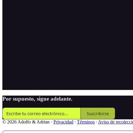
Por supuesto, sigue adelante.
Suscribirse
© 2026 Adolfo & Adrian
·
Privacidad
∙
Términos
∙
Aviso de recolecc