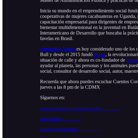
Máster de Administración Pública y prácticas de d
Inicia su mundo en el emprendimiento social fund
cooperativas de mujeres cacahuateras en Uganda, po
capacitación empresarial para dirigentes de empr
bienestar multidimensional en la juventud en Bután
Interamericano de Desarrollo que buscaba la prácti
favelas en Brasil.
Alejandro Souza
es hoy considerado uno de los 
Bull y desde el 2015 fundó
Pixza
, la revoluciona
situación de calle y ahora es co-fundador de
Weme
ayudar al planeta, las personas y los animales pu
social, consultor de desarrollo social, autor, maest
Recuerda que ahora puedes escuchar Cuentos Cor
jueves a las 8 pm de la CDMX
Síguenos en:
www.cuentoscorporativos.com
Newsletter.
Escribe una Reseña