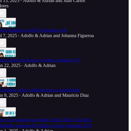
ul 13, 2025
Adolfo & Adrian
and
Juan Carlos
•
lores
Qué significa ser ESG? Episodio 258
ul 7, 2025
Adolfo & Adrian
and
Johanna Figueroa
•
unca dejes de buscar el cómo. Episodio 257
un 22, 2025
Adolfo & Adrian
•
l running como vehículo para la creatividad
un 9, 2025
Adolfo & Adrian
and
Mauricio Diaz
•
ue no se apague la estrella. Arturo Rivera, Estrella
ichellin, taquería El Califa de León [episodio 255]
un 1, 2025
Adolfo & Adrian