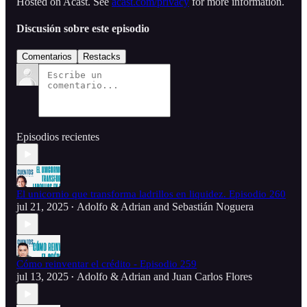
Hosted on Acast. See
acast.com/privacy
for more information.
Discusión sobre este episodio
Comentarios
Restacks
Episodios recientes
El unicornio que transforma ladrillos en liquidez. Episodio 260
jul 21, 2025
Adolfo & Adrian
and
Sebastián Noguera
•
Cómo reinventar el crédito - Episodio 259
jul 13, 2025
Adolfo & Adrian
and
Juan Carlos Flores
•