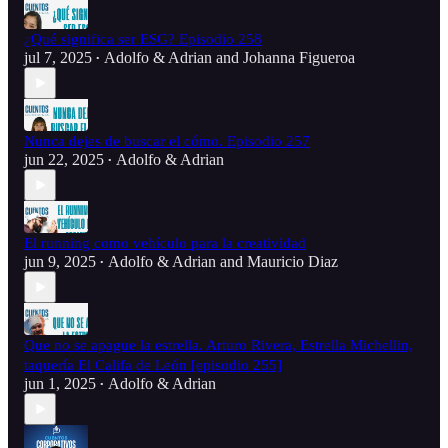
¿Qué significa ser ESG? Episodio 258
jul 7, 2025
Adolfo & Adrian
and
Johanna Figueroa
•
Nunca dejes de buscar el cómo. Episodio 257
jun 22, 2025
Adolfo & Adrian
•
El running como vehículo para la creatividad
jun 9, 2025
Adolfo & Adrian
and
Mauricio Diaz
•
Que no se apague la estrella. Arturo Rivera, Estrella Michellin,
taquería El Califa de León [episodio 255]
jun 1, 2025
Adolfo & Adrian
•