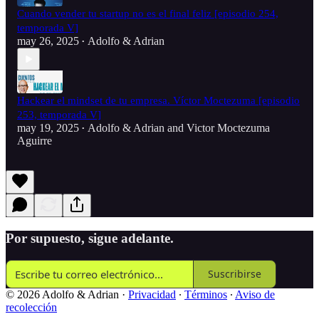
Cuando vender tu startup no es el final feliz [episodio 254,
temporada V]
may 26, 2025
Adolfo & Adrian
•
Hackear el mindset de tu empresa. Víctor Moctezuma [episodio
253, temporada V]
may 19, 2025
Adolfo & Adrian
and
Victor Moctezuma
•
Aguirre
Por supuesto, sigue adelante.
Suscribirse
© 2026 Adolfo & Adrian
·
Privacidad
∙
Términos
∙
Aviso de
recolección