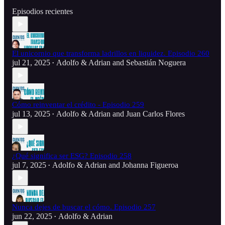
Episodios recientes
El unicornio que transforma ladrillos en liquidez. Episodio 260
jul 21, 2025
Adolfo & Adrian
and
Sebastián Noguera
•
Cómo reinventar el crédito - Episodio 259
jul 13, 2025
Adolfo & Adrian
and
Juan Carlos Flores
•
¿Qué significa ser ESG? Episodio 258
jul 7, 2025
Adolfo & Adrian
and
Johanna Figueroa
•
Nunca dejes de buscar el cómo. Episodio 257
jun 22, 2025
Adolfo & Adrian
•