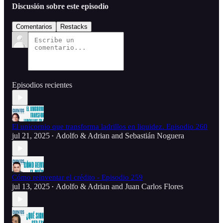
Discusión sobre este episodio
Comentarios
Restacks
Episodios recientes
El unicornio que transforma ladrillos en liquidez. Episodio 260
jul 21, 2025
Adolfo & Adrian
and
Sebastián Noguera
•
Cómo reinventar el crédito - Episodio 259
jul 13, 2025
Adolfo & Adrian
and
Juan Carlos Flores
•