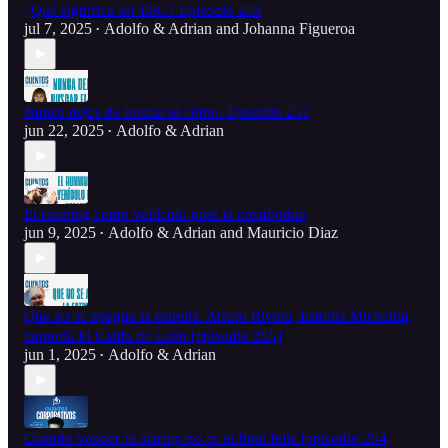
¿Qué significa ser ESG? Episodio 258
jul 7, 2025
Adolfo & Adrian
and
Johanna Figueroa
•
Nunca dejes de buscar el cómo. Episodio 257
jun 22, 2025
Adolfo & Adrian
•
El running como vehículo para la creatividad
jun 9, 2025
Adolfo & Adrian
and
Mauricio Diaz
•
Que no se apague la estrella. Arturo Rivera, Estrella Michellin,
taquería El Califa de León [episodio 255]
jun 1, 2025
Adolfo & Adrian
•
Cuando vender tu startup no es el final feliz [episodio 254,