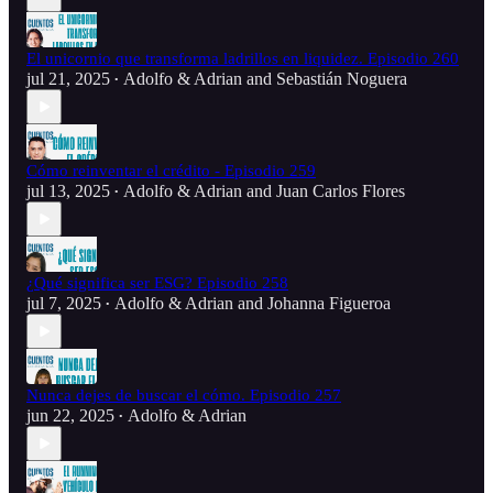
El unicornio que transforma ladrillos en liquidez. Episodio 260
jul 21, 2025
Adolfo & Adrian
and
Sebastián Noguera
•
Cómo reinventar el crédito - Episodio 259
jul 13, 2025
Adolfo & Adrian
and
Juan Carlos Flores
•
¿Qué significa ser ESG? Episodio 258
jul 7, 2025
Adolfo & Adrian
and
Johanna Figueroa
•
Nunca dejes de buscar el cómo. Episodio 257
jun 22, 2025
Adolfo & Adrian
•