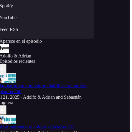
Spotify
YouTube
Feed RSS
Aparece en el episodio
Adolfo & Adrian
Episodios recientes
l unicornio que transforma ladrillos en liquidez.
pisodio 260
ul 21, 2025
Adolfo & Adrian
and
Sebastián
•
oguera
ómo reinventar el crédito - Episodio 259