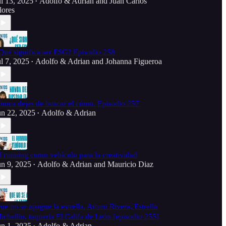
ul 13, 2025
Adolfo & Adrian
and
Juan Carlos
•
lores
Qué significa ser ESG? Episodio 258
ul 7, 2025
Adolfo & Adrian
and
Johanna Figueroa
•
unca dejes de buscar el cómo. Episodio 257
un 22, 2025
Adolfo & Adrian
•
l running como vehículo para la creatividad
un 9, 2025
Adolfo & Adrian
and
Mauricio Diaz
•
ue no se apague la estrella. Arturo Rivera, Estrella
ichellin, taquería El Califa de León [episodio 255]
un 1, 2025
Adolfo & Adrian