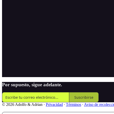
Por supuesto, sigue adelante.
Suscribirse
© 2026 Adolfo & Adrian
·
Privacidad
∙
Términos
∙
Aviso de recolecc