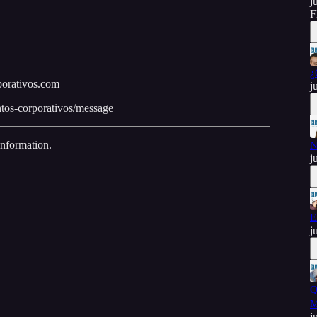
j
F
¿
porativos.com
j
entos-corporativos/message
information.
N
j
E
j
Q
M
j