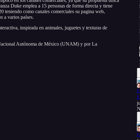
tampoco en los canales comerciales, ya que su propuesta única
ranza Duke emplea a 15 personas de forma directa y tiene
020 teniendo como canales comerciales su pagina web,
n a varios países.
teractiva, inspirada en animales, juguetes y texturas de
ad Nacional Autónoma de México (UNAM) y por La
E
E
j
N
C