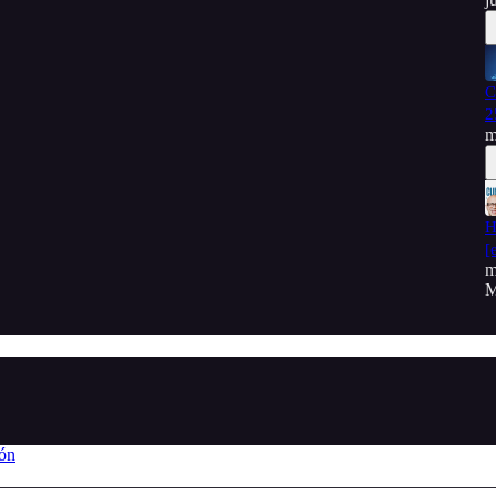
C
2
m
H
[
m
M
ión