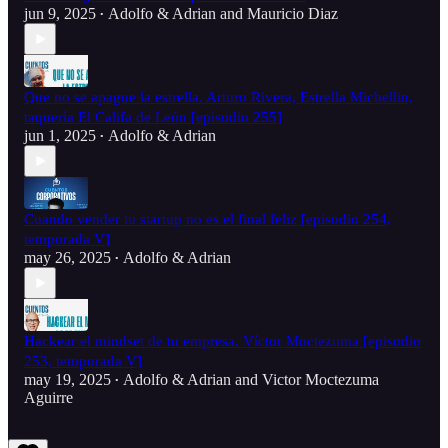
jun 9, 2025
Adolfo & Adrian
and
Mauricio Diaz
•
Que no se apague la estrella. Arturo Rivera, Estrella Michellin,
taquería El Califa de León [episodio 255]
jun 1, 2025
Adolfo & Adrian
•
Cuando vender tu startup no es el final feliz [episodio 254,
temporada V]
may 26, 2025
Adolfo & Adrian
•
Hackear el mindset de tu empresa. Víctor Moctezuma [episodio
253, temporada V]
may 19, 2025
Adolfo & Adrian
and
Victor Moctezuma
•
Aguirre