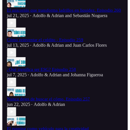
El unicornio que transforma ladrillos en liquidez. Episodio 260
jul 21, 2025
Adolfo & Adrian
and
Sebastián Noguera
•
Cómo reinventar el crédito - Episodio 259
jul 13, 2025
Adolfo & Adrian
and
Juan Carlos Flores
•
¿Qué significa ser ESG? Episodio 258
jul 7, 2025
Adolfo & Adrian
and
Johanna Figueroa
•
Nunca dejes de buscar el cómo. Episodio 257
jun 22, 2025
Adolfo & Adrian
•
El running como vehículo para la creatividad