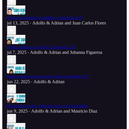
Cómo reinventar el crédito - Episodio 259
jul 13, 2025
Adolfo & Adrian
and
Juan Carlos Flores
•
¿Qué significa ser ESG? Episodio 258
jul 7, 2025
Adolfo & Adrian
and
Johanna Figueroa
•
Nunca dejes de buscar el cómo. Episodio 257
jun 22, 2025
Adolfo & Adrian
•
El running como vehículo para la creatividad
jun 9, 2025
Adolfo & Adrian
and
Mauricio Diaz
•