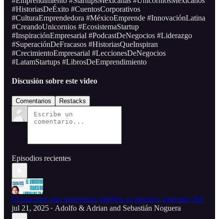
#Emprendimiento #StartupsMexicanas #UnicorniosMexicanos
#HistoriasDeÉxito #CuentosCorporativos
#CulturaEmprendedora #MéxicoEmprende #InnovaciónLatina
#CreandoUnicornios #EcosistemaStartup
#InspiraciónEmpresarial #PodcastDeNegocios #Liderazgo
#SuperaciónDeFracasos #HistoriasQueInspiran
#CrecimientoEmpresarial #LeccionesDeNegocios
#LatamStartups #LibrosDeEmprendimiento
Discusión sobre este video
Comentarios
Restacks
Episodios recientes
El unicornio que transforma ladrillos en liquidez. Episodio 260
jul 21, 2025
Adolfo & Adrian
and
Sebastián Noguera
•