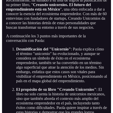
Recientemente, ha sumado a su lista de logros la publicación de
su primer libro, "
Creando unicornios. El futuro del
emprendimiento está en México
", una obra enfocada a dar a
conocer la esencia del ecosistema emprendedor. Con más de 60
entrevistas con fundadores de startups, Creando Unicornios da
a conocer las historias detrás de estas personalidades que
buscan transformar su entorno a través de sus negocios.
A continuación los 3 puntos más importantes de la
conversación con Paola:
Desmitificación del "Unicornio"
: Paola explica cómo
el término "unicornio" ha evolucionado, y aunque se
considera un símbolo de éxito en el ecosistema
emprendedor, también se ha convertido en un término
algo superficial que atrae la atención de los medios. Sin
embargo, enfatiza que estos casos son vitales para
visibilizar el emprendimiento en México, posicionando al
país en el mapa global del emprendimiento​.
El propósito de su libro "Creando Unicornios"
: El
libro no solo cuenta la historia de unicornios mexicanos,
sino que también aborda el contexto más amplio del
ecosistema emprendedor en el país, incluyendo tanto
éxitos como dificultades. Paola quiere inspirar a través de
estas historias y demostrar que los grandes logros